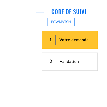
CODE DE SUIVI
PGWMVTCH
1
(étape co
Votre demande
2
Validation