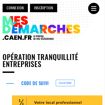
CONNEXION
INSCRIPTION
Ouvrir
OPÉRATION TRANQUILLITÉ
ENTREPRISES
CODE DE SUIVI
GGHLTBBF
1
(étape coura
Votre local professionnel
3