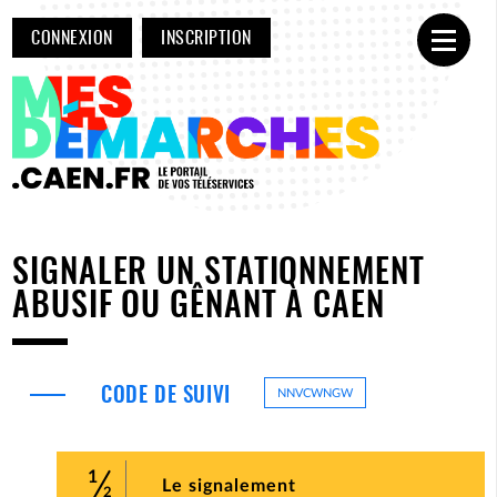
CONNEXION
INSCRIPTION
Ouvrir
SIGNALER UN STATIONNEMENT
ABUSIF OU GÊNANT À CAEN
CODE DE SUIVI
NNVCWNGW
1
(étape courante)
Le signalement
2